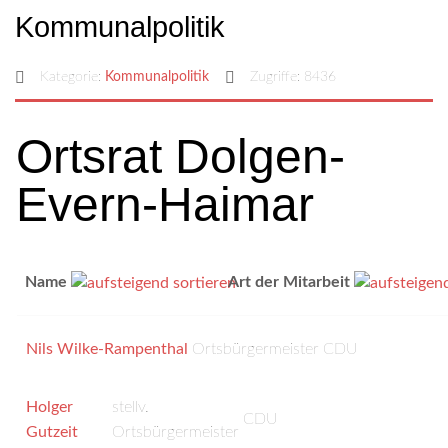
Kommunalpolitik
Kategorie:
Kommunalpolitik
Zugriffe: 8436
Ortsrat Dolgen-
Evern-Haimar
Name
Art der Mitarbeit
Nils Wilke-Rampenthal
Ortsbürgermeister
CDU
Holger
stellv.
CDU
Gutzeit
Ortsbürgermeister