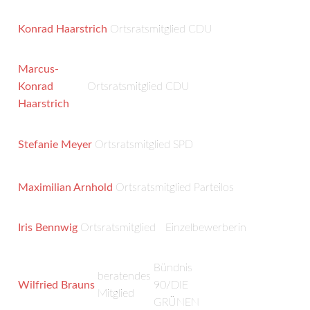
Konrad Haarstrich
Ortsratsmitglied
CDU
Marcus-
Konrad
Ortsratsmitglied
CDU
Haarstrich
Stefanie Meyer
Ortsratsmitglied
SPD
Maximilian Arnhold
Ortsratsmitglied
Parteilos
Iris Bennwig
Ortsratsmitglied
Einzelbewerberin
Bündnis
beratendes
Wilfried Brauns
90/DIE
Mitglied
GRÜNEN