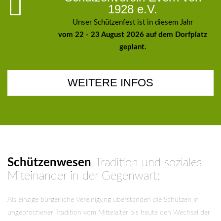
1928 e.V.
Unser Schützenfest ist in diesem Jahr
vom 22 - 23 August 2026 auf dem Dorfplatz
geplant.
WEITERE INFOS
Schützenwesen
Tradition und soziales
,
Miteinander in der Gegenwart:
Als einzige bürgerliche Vereinigung überstanden die Schützen in
ungebrochener Tradition vom Mittelalter bis heute den Wechsel der