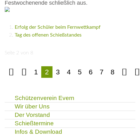
Festwochenende schließlich aus.
Erfolg der Schüler beim Fernwettkampf
Tag des offenen Schießstandes
Seite 2 von 8
1
2
3
4
5
6
7
8
Schützenverein Evern
Wir über Uns
Der Vorstand
Schießtermine
Infos & Download