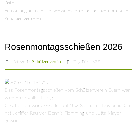
Zeiten.
Von Anfang an haben sie, wie wir es heute nennen, demokratische
Prinzipien vertreten.
Rosenmontagsschießen 2026
Kategorie:
Schützenverein
Zugriffe: 1627
Das Rosenmontagsschießen vom Schützenverein Evern war
wieder ein voller Erfolg.
Geschossen wurde wieder auf "Jux-Scheiben" Das Schießen
hat Jeniffer Rau vor Dennis Flemming und Jutta Mayer
gewonnen.