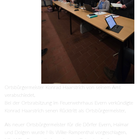
Ortsbürgermeister Konrad Haarstrich von seinem Amt
verabschiedet.
Bei der Ortsratsitzung im Feuerwehrhaus Evern verkündigte
Konrad Haarstrich senen Rücktritt als Ortsbürgermeister.
Als neuer Ortsbürgermeister für die Dörfer Evern, Haimar
und Dolgen wurde Nils Wilke-Rampenthal vorgeschlagen.